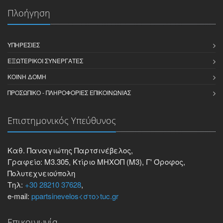
Πλοήγηση
ΥΠΗΡΕΣΊΕΣ
ΕΞΩΤΕΡΙΚΟΊ ΣΥΝΕΡΓΆΤΕΣ
ΚΟΙΝΉ ΔΟΜΉ
ΠΡΟΣΩΠΙΚΌ - ΠΛΗΡΟΦΟΡΊΕΣ ΕΠΙΚΟΙΝΩΝΊΑΣ
Επιστημονικός Υπεύθυνος
Καθ. Παναγιώτης Παρτσινέβελος,
Γραφείο: Μ3.305, Κτίριο ΜΗΧΟΠ (Μ3), Γ' Όροφος,
Πολυτεχνειούπολη
Τηλ:
+30 28210 37628
,
e-mail:
ppartsinevelos<στο>tuc.gr
Επικοινωνία